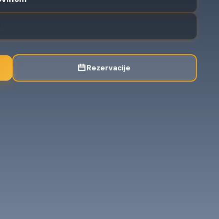
!
Rezervacije