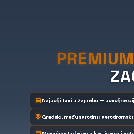
PREMIUM
ZA
Najbolji taxi u Zagrebu — povoljne ci
Gradski, međunarodni i aerodromski 
Mogućnost plaćanja karticama i got