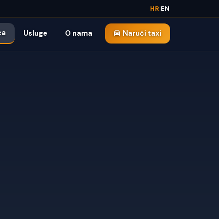
HR
|
EN
ca
Usluge
O nama
Naruči taxi