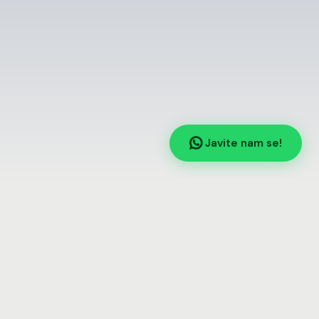
Javite nam se!
riliku