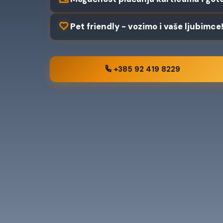
Pet friendly - vozimo i vaše ljubimce
+385 92 419 8229