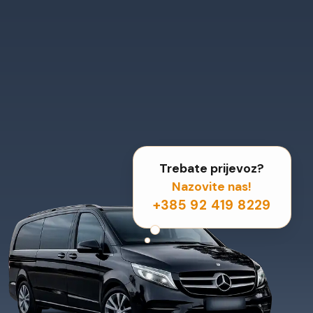
Trebate prijevoz?
Nazovite nas!
+385 92 419 8229