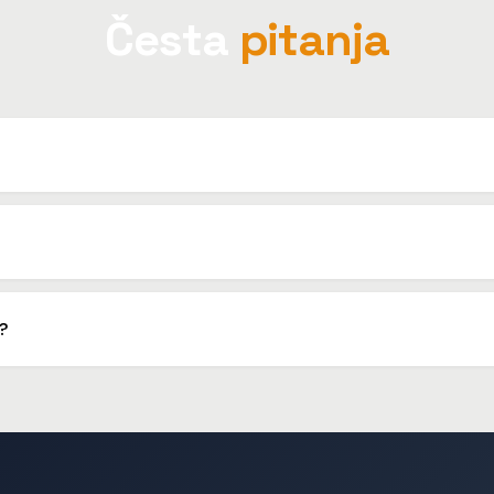
Česta
pitanja
 Mađarska, Italija, Njemačka, Češka, Slovačka, ali i Srbija, Bosna i H
vni transfer. Za tvrtke izdajemo R1 račun.
u?
ijenu. Nema dodatnih troškova na granici ili na putu.