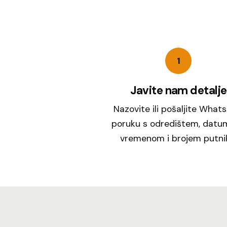
1
Javite nam detalje
Nazovite ili pošaljite What
poruku s odredištem, datu
vremenom i brojem putni