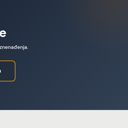
ge
iznenađenja.
a