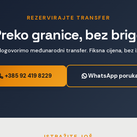
REZERVIRAJTE TRANSFER
reko granice, bez bri
 dogovorimo međunarodni transfer. Fiksna cijena, bez 
+385 92 419 8229
WhatsApp poruk
ISTRAŽITE JOŠ