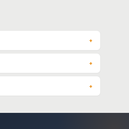
ercegovina, Crna Gora. Javite nam odredište pa ćemo