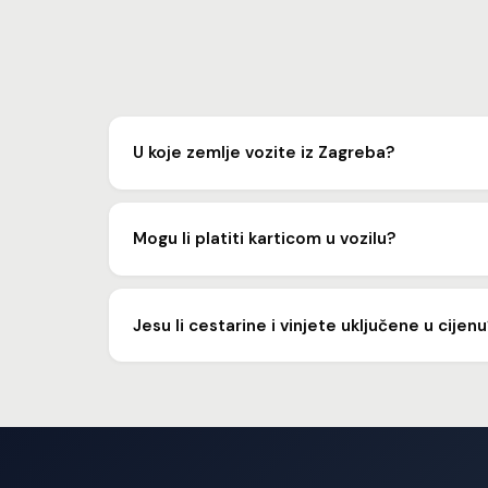
U koje zemlje vozite iz Zagreba?
Vozimo u sve zemlje EU i šire: Slovenija, Austrija,
dogovoriti detalje.
Mogu li platiti karticom u vozilu?
Da, prihvaćamo kartično plaćanje, gotovinu i banko
Jesu li cestarine i vinjete uključene u cijen
Da, sve cestarine i vinjete su uračunate u fiksnu c