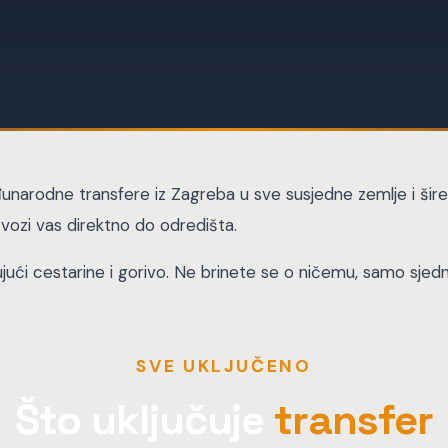
rodne transfere iz Zagreba u sve susjedne zemlje i šire. B
 vozi vas direktno do odredišta.
ujući cestarine i gorivo. Ne brinete se o ničemu, samo sjednit
SVE UKLJUČENO
Što uključuje
transfer