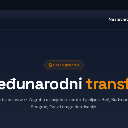
Naslovni
Preko granice
eđunarodni
trans
atni prijevoz iz Zagreba u susjedne zemlje. Ljubljana, Beč, Budimp
Beograd, Graz i druge destinacije.