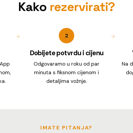
Kako
rezervirati?
2
Dobijete potvrdu i cijenu
sApp
Odgovaramo u roku od par
Na d
mom,
minuta s fiksnom cijenom i
dog
ka.
detaljima vožnje.
IMATE PITANJA?