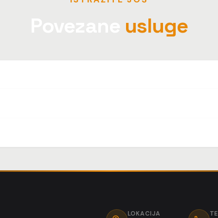
Povezane
usluge
LOKACIJA
T