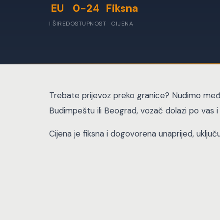
EU
0-24
Fiksna
I ŠIRE
DOSTUPNOST
CIJENA
Trebate prijevoz preko granice? Nudimo međuna
Budimpeštu ili Beograd, vozač dolazi po vas i
Cijena je fiksna i dogovorena unaprijed, uključ