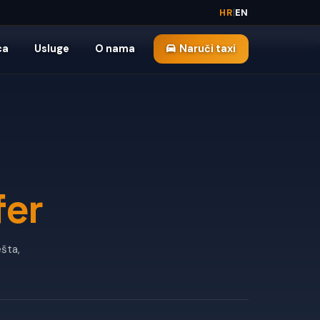
HR
|
EN
ca
Usluge
O nama
Naruči taxi
fer
ešta,