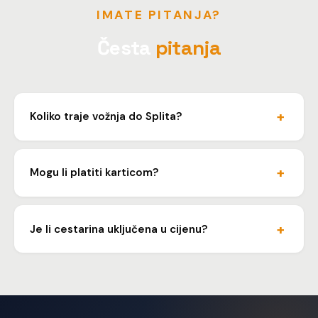
IMATE PITANJA?
Česta
pitanja
Koliko traje vožnja do Splita?
Vožnja traje oko 4 sata autocestom, ovisno o prometu
i lokaciji polazišta i odredišta.
Mogu li platiti karticom?
Da. Prihvaćamo gotovinu, karticu i bankovni transfer. Za
tvrtke izdajemo R1 račun.
Je li cestarina uključena u cijenu?
Da, cestarina je uračunata u cijenu koju dogovorimo.
Nema dodatnih troškova.