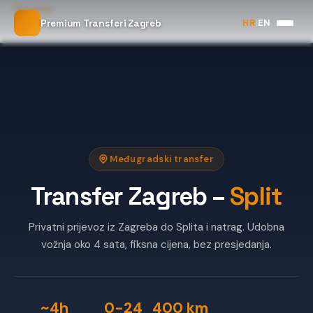
Početna
HR
|
EN
Premium Transferi Zagreb
Transfer Zagreb - Split
Međugradski transfer
Transfer Zagreb –
Split
Privatni prijevoz iz Zagreba do Splita i natrag. Udobna
vožnja oko 4 sata, fiksna cijena, bez presjedanja.
~4h
0-24
400 km