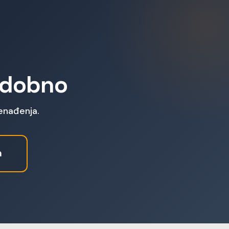
 udobno
nenađenja.
a