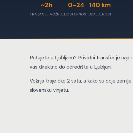
~2h
0-24
140 km
TRAJANJE VOŽNJE
DOSTUPNOST
UDALJENOST
Putujete u Ljubljanu? Privatni transfer je naj
vas direktno do odredišta u Ljubljani.
Vožnja traje oko 2 sata, a kako su obje zemlje 
slovensku vinjetu.