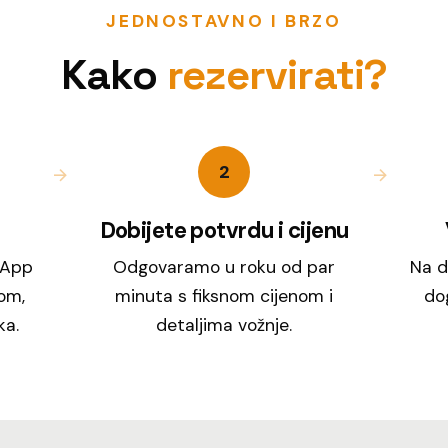
JEDNOSTAVNO I BRZO
Kako
rezervirati?
2
Dobijete potvrdu i cijenu
sApp
Odgovaramo u roku od par
Na d
om,
minuta s fiksnom cijenom i
dog
ka.
detaljima vožnje.