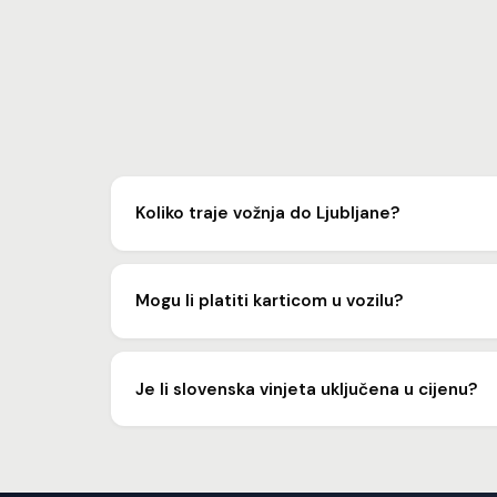
Koliko traje vožnja do Ljubljane?
Vožnja traje oko 2 sata, ovisno o prometu i točnoj l
Mogu li platiti karticom u vozilu?
Da, prihvaćamo kartično plaćanje, gotovinu i banko
Je li slovenska vinjeta uključena u cijenu?
Da, vinjeta i sve cestarine su uračunate u fiksnu 