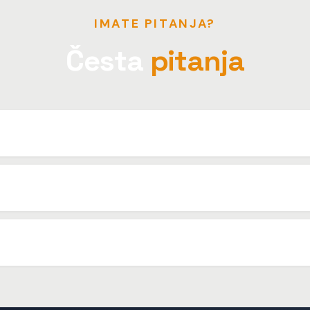
IMATE PITANJA?
Česta
pitanja
okaciji polazišta i odredišta u Ljubljani.
vni transfer. Za tvrtke izdajemo R1 račun.
cijenu. Nema dodatnih troškova.