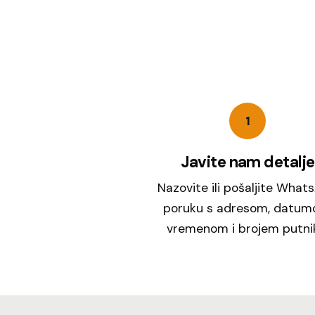
1
Javite nam detalje
Nazovite ili pošaljite What
poruku s adresom, datum
vremenom i brojem putni