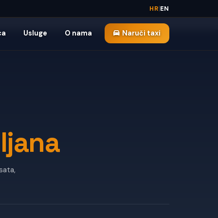
HR
|
EN
ca
Usluge
O nama
Naruči taxi
ljana
sata,