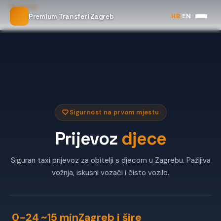
Početna
HR
|
EN
Premium Transferi Zagreb
Prijevoz djece
Sigurnost na prvom mjestu
Prijevoz
djece
Siguran taxi prijevoz za obitelji s djecom u Zagrebu. Pažljiva
vožnja, iskusni vozači i čisto vozilo.
0-24
~15 min
Zagreb i šire