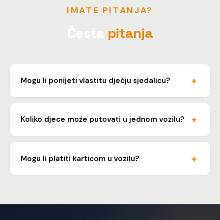
IMATE PITANJA?
Česta
pitanja
Mogu li ponijeti vlastitu dječju sjedalicu?
Da, možete ponijeti vlastitu sjedalicu. Vozač će vam
pomoći s montažom u vozilu.
Koliko djece može putovati u jednom vozilu?
U automobilu može putovati cijela obitelj. Za veće
grupe s djecom organiziramo kombi prijevoz.
Mogu li platiti karticom u vozilu?
Da, prihvaćamo kartično plaćanje, gotovinu i bankovni
transfer. Za tvrtke izdajemo R1 račun.