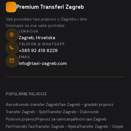
Premium Transferi Zagreb
Vaš pouzdani taxi prijevoz u Zagrebu i šire.
Dostupni za sve vaše potrebe.
LOKACIJA
Zagreb, Hrvatska
TELEFON & WHATSAPP
+385 92 419 8229
EMAIL
info@taxi-zagreb.com
POPULARNE RELACIJE
Aerodromski transfer Zagreb
Taxi Zagreb - gradski prijevoz
Transfer Zagreb - Split
Transfer Zagreb - Dubrovnik
Poslovni prijevoz
Prijevoz za vjenčanja
Noćni taxi Zagreb
Pet Friendly Taxi
Transfer Zagreb - Rijeka
Transfer Zagreb - Osijek